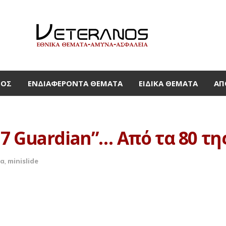
ΜΟΣ
ΕΝΔΙΑΦΈΡΟΝΤΑ ΘΈΜΑΤΑ
ΕΙΔΙΚΆ ΘΈΜΑΤΑ
ΑΠ
7 Guardian”… Από τα 80 τ
τα
,
minislide