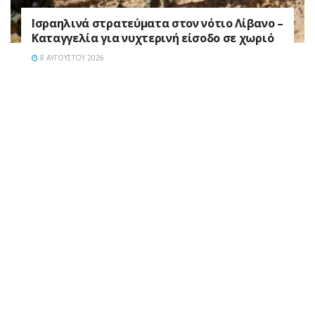
Ισραηλινά στρατεύματα στον νότιο Λίβανο –
Καταγγελία για νυχτερινή είσοδο σε χωριό
8 ΑΥΓΟΎΣΤΟΥ 2026