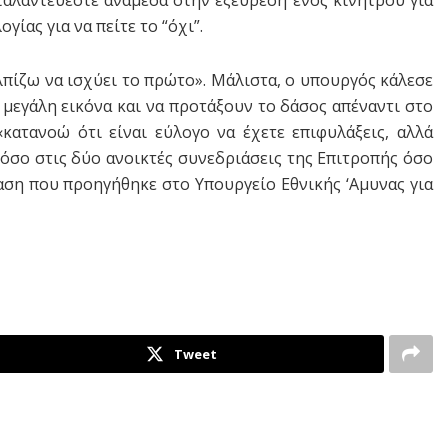
ταλαντεύεστε ανάμεσα στην εξεύρεση ενός κίνητρου για
ογίας για να πείτε το “όχι”.
Ελπίζω να ισχύει το πρώτο». Μάλιστα, ο υπουργός κάλεσε
 μεγάλη εικόνα και να προτάξουν το δάσος απέναντι στο
κατανοώ ότι είναι εύλογο να έχετε επιφυλάξεις, αλλά
όσο στις δύο ανοικτές συνεδριάσεις της Επιτροπής όσο
ση που προηγήθηκε στο Υπουργείο Εθνικής ‘Αμυνας για
Tweet