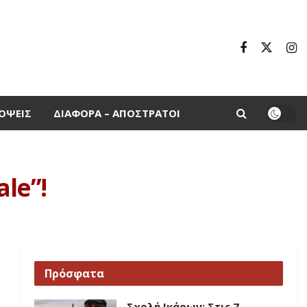
ΌΨΕΙΣ
ΔΙΆΦΟΡΑ – ΑΠΌΣΤΡΑΤΟΙ
le”!
Πρόσφατα
Σχολή Ικάρων: Στις 7