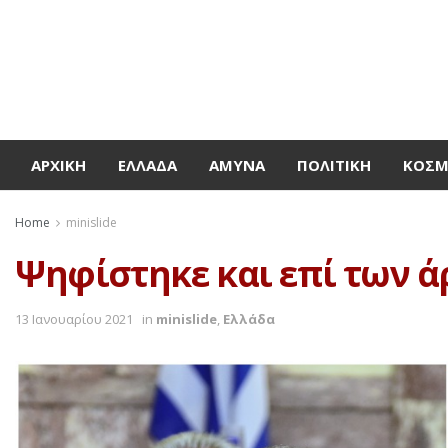
ΑΡΧΙΚΉ
ΕΛΛΆΔΑ
ΆΜΥΝΑ
ΠΟΛΙΤΙΚΉ
ΚΌΣ
Home
minislide
Ψηφίστηκε και επί των άρθ
13 Ιανουαρίου 2021
in
minislide
,
Ελλάδα