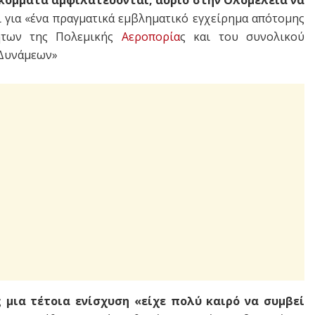
κόμματα αμφιλατεύονται, αύριο στην Ολομέλεια να
 για «ένα πραγματικά εμβληματικό εγχείρημα απότομης
ήτων της Πολεμικής
Αεροπορία
ς και του συνολικού
 Δυνάμεων»
 μια τέτοια ενίσχυση «είχε πολύ καιρό να συμβεί