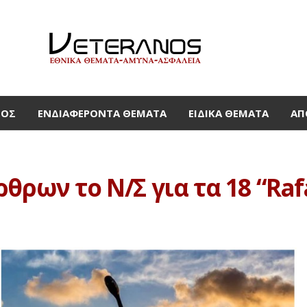
ΜΟΣ
ΕΝΔΙΑΦΈΡΟΝΤΑ ΘΈΜΑΤΑ
ΕΙΔΙΚΆ ΘΈΜΑΤΑ
ΑΠ
ρων το Ν/Σ για τα 18 “Rafa