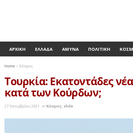
ΑΡΧΙΚΉ
ΕΛΛΆΔΑ
ΆΜΥΝΑ
ΠΟΛΙΤΙΚΉ
ΚΌΣ
Home
Κόσμος
Τουρκία: Εκατοντάδες νέα
κατά των Κούρδων;
27 Οκτωβρίου 2021
in
Κόσμος
,
slide