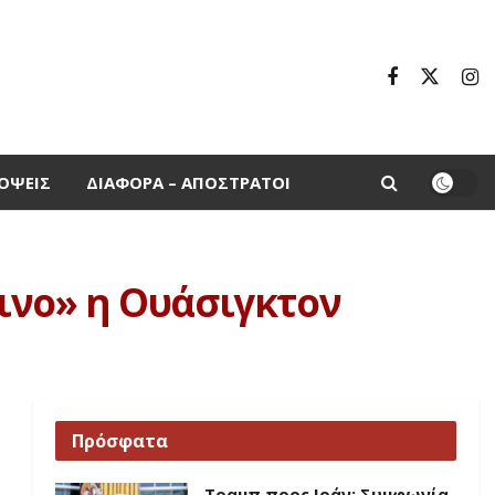
ΌΨΕΙΣ
ΔΙΆΦΟΡΑ – ΑΠΌΣΤΡΑΤΟΙ
κινο» η Ουάσιγκτον
Πρόσφατα
Τραμπ προς Ιράν: Συμφωνία