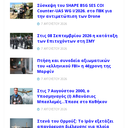
Σύσκεψη του SHAPE BSG SES COI
Counter-UAS WG I/2026. στο ΠΒΚ για
την αντιμετώπιση των Drone
7 ΑΥΓΟΎΣΤΟΥ 2026
Στις 08 Σεπτεμβρίου 2026 η κατάταξη
των Επιτυχόντων στη ΣΜΥ
7 ΑΥΓΟΎΣΤΟΥ 2026
Πτήση και συνοδεία αξιωματικών
του «ελληνικού FBI» η 46χρονη της
Μαρφίν
7 ΑΥΓΟΎΣΤΟΥ 2026
Στις 7 Αυγούστου 2000, ο
Υποσμηναγός (Ι) Αθανάσιος
Μπεσλεμές…Έπεσε στο Καθήκον
7 ΑΥΓΟΎΣΤΟΥ 2026
Στενά του Ορμούζ: Το Ιράν εξετάζει
απαγόρευση διέλευσης για πλοία