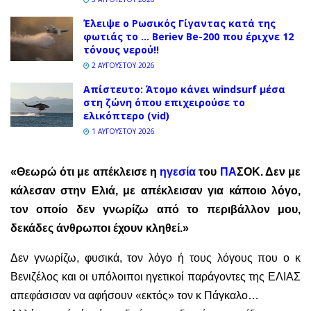
Έλειψε ο Ρωσικός Γίγαντας κατά της
φωτιάς το … Beriev Be-200 που έριχνε 12
τόνους νερού!!
2 ΑΥΓΟΎΣΤΟΥ 2026
Απίστευτο: Άτομο κάνει windsurf μέσα
στη ζώνη όπου επιχειρούσε το
ελικόπτερο (vid)
1 ΑΥΓΟΎΣΤΟΥ 2026
«
Θεωρώ ότι με απέκλεισε
η
ηγεσία
του
ΠΑ
ΣΟΚ. Δεν με
κάλεσαν στην Ελιά, με απέκλεισαν για κάποιο λόγο,
τον οποίο δεν γνωρίζω από το περιβάλλον μου,
δεκάδες άνθρωποι έχουν κληθεί.»
Δεν γνωρίζω, φυσικά, τον λόγο ή τους λόγους που ο κ
Βενιζέλος και οι υπόλοιποι ηγετικοί παράγοντες της ΕΛΙΑΣ
απεφάσισαν να αφήσουν «εκτός» τον κ Πάγκαλο…