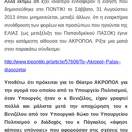
Αλλά εκτιμώ ότι έ
χει ιδιαίτερο ενδιαφέρον η είδηση που
δημοσιεύθηκε στο ΠΟΝΤΙΚΙ το Σάββατο, 31 Αυγούστου
2013 όπου μνημονεύεται, μεταξύ άλλων, ότι η εναρκτήρια
συνάθροιση των φορέων και προσώπων που ηγούνται της
ΕΛΙΑΣ (ως μετεξέλιξη του Παπανδρεϊκού ΠΑΣΟΚ) έγινε
στην κατάμεστη αίθουσα του ΑΚΡΟΠΟΛ. Ρίξτε μια ματιά
στον παρακάτω σύνδεσμο:
http
://
www
.
topontiki
.
gr
/
article
/57606/
To
–
Akropol
–
Palas
–
diasozetai
Υποθέτω ότι πρόκειται για το Θέατρο ΑΚΡΟΠΟΛ για
την αγορά του οποίου από το Υπουργείο Πολιτισμού,
όταν Υπουργός ήταν ο κ Βενιζέλος, είχαν γραφτεί
πολλά και μάλιστα μετά την αποχώρηση του κ
Βενιζέλου από τον Υπουργικό θώκο του Υπουργείου
Πολιτισμού ο διάδοχός του κ Πάγκαλος «άφησε
κάποιες υπόνοιες» που αφορούσαν στις σχέσεις του