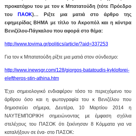
προκατόχου του με τον κ Μπατατούδη (τότε Πρόεδρο
του
ΠΑΟΚ
)… Ριξτε μια ματιά στο άρθρο της
εφημερίδας ΒΗΜΑ με τίτλο το Ακροπόλ και η κόντρα
Βενιζέλου-Πάγκαλου που αφορά στο θέμα:
http
://
www
.
tovima
.
gr
/
politics
/
article
/?
aid
=337253
Για
τον κ Μπατατούδη ρίξτε μια ματιά στον σύνδεσμο:
http://www.inewsgr.com/128/giorgos-batatoudis-kykloforei-
eleftheros-stin-athina.htm
Έχει σημειολογικό ενδιαφέρον τόσο το περιεχόμενο του
άρθρου όσο και η φωτογραφία του κ Βενιζέλου που
δημοσιεύει σήμερα, Δευτέρα, 10 Μαρτίου 2014 η
ΝΑΥΤΕΜΠΟΡΙΚΗ σημειώνοντας με έμφαση σχόλια
στελέχους του ΠΑΣΟΚ ότι ξεκίνησαν 8 Κόμματα για να
καταλήξουν σε ένα- στο ΠΑΣΟΚ: