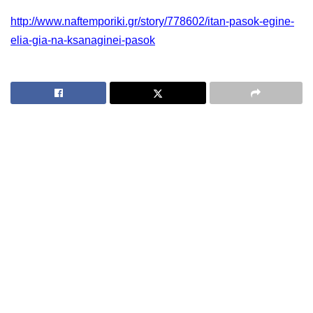
http://www.naftemporiki.gr/story/778602/itan-pasok-egine-
elia-gia-na-ksanaginei-pasok