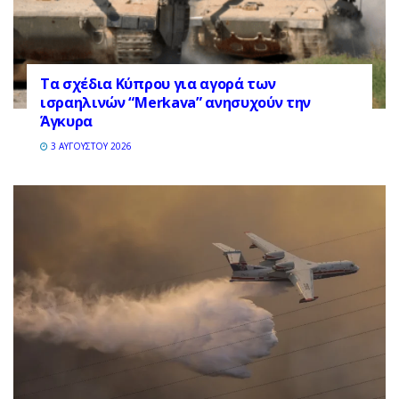
Τα σχέδια Κύπρου για αγορά των
ισραηλινών “Merkava” ανησυχούν την
Άγκυρα
3 ΑΥΓΟΎΣΤΟΥ 2026