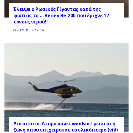
Έλειψε ο Ρωσικός Γίγαντας κατά της
φωτιάς το … Beriev Be-200 που έριχνε 12
τόνους νερού!!
2 ΑΥΓΟΎΣΤΟΥ 2026
Απίστευτο: Άτομο κάνει windsurf μέσα στη
ζώνη όπου επιχειρούσε το ελικόπτερο (vid)