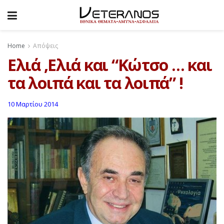
Home
Απόψεις
Eλιά ,Ελιά και “Κώτσο … και
τα λοιπά και τα λοιπά” !
10 Μαρτίου 2014