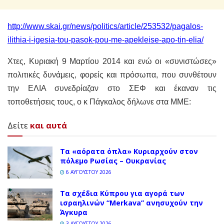
http://www.skai.gr/news/politics/article/253532/pagalos-
ilithia-i-igesia-tou-pasok-pou-me-apekleise-apo-tin-elia/
Χτες,
Κυριακή 9 Μαρτίου 2014 και ενώ οι «συνιστώσες»
πολιτικές δυνάμεις, φορείς και πρόσωπα, που συνθέτουν
την ΕΛΙΑ συνεδρίαζαν στο ΣΕΦ και έκαναν τις
τοποθετήσεις τους, ο κ Πάγκαλος δήλωνε στα ΜΜΕ:
Δείτε
και αυτά
Τα «αόρατα όπλα» Κυριαρχούν στον
πόλεμο Ρωσίας – Ουκρανίας
6 ΑΥΓΟΎΣΤΟΥ 2026
Τα σχέδια Κύπρου για αγορά των
ισραηλινών “Merkava” ανησυχούν την
Άγκυρα
3 ΑΥΓΟΎΣΤΟΥ 2026