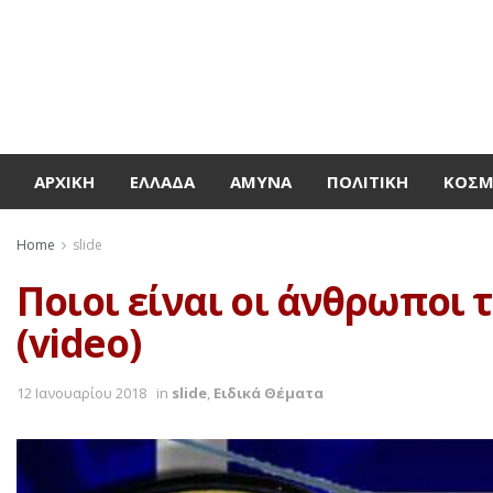
ΑΡΧΙΚΉ
ΕΛΛΆΔΑ
ΆΜΥΝΑ
ΠΟΛΙΤΙΚΉ
ΚΌΣ
Home
slide
Ποιοι είναι οι άνθρωποι 
(video)
12 Ιανουαρίου 2018
in
slide
,
Ειδικά Θέματα