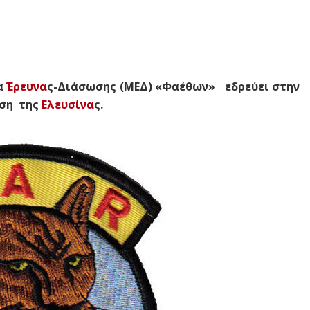
α
Έρευνα
ς-Διάσωσης (ΜΕΔ) «Φαέθων» εδρεύει στην
άση της
Ελευσίνα
ς.