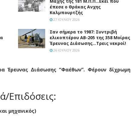
Μάχης της 181 Μ.Π.Π…Εκεί που
έπεσε ο Θράκας Ανχης
Καλμπουρτζής
27 ΙΟΥΛΊΟΥ 2026
Σαν σήμερα το 1987: Συντριβή
ια
ελικοπτέρου ΑΒ-205 της 358 Μοίρας
Έρευνας Διάσωσης…Τρεις νεκροί!
26 ΙΟΥΛΊΟΥ 2026
ρα Έρευνας Διάσωσης “Φαέθων”. Φέρουν δίχρωμη
ά/Επιδόσεις:
και μηχανικός)