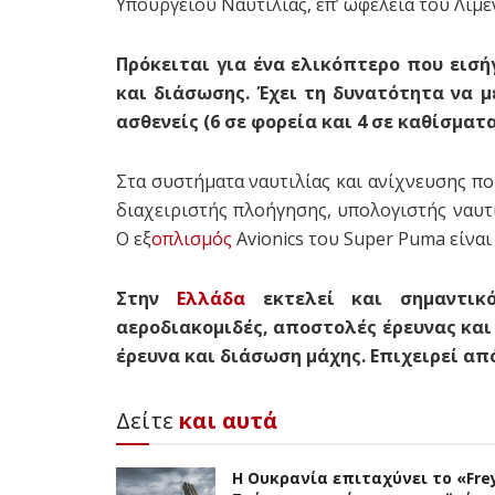
Υπουργείου Ναυτιλίας, επ’ ωφέλειά του Λιμ
Πρόκειται για ένα ελικόπτερο που εισή
και διάσωσης. Έχει τη δυνατότητα να μ
ασθενείς (6 σε φορεία και 4 σε καθίσματα
Στα συστήματα ναυτιλίας και ανίχνευσης π
διαχειριστής πλοήγησης, υπολογιστής ναυτι
Ο εξ
οπλισμός
Avionics του Super Puma είνα
Στην
Ελλάδα
εκτελεί και σημαντικό
αεροδιακομιδές, αποστολές έρευνας και
έρευνα και διάσωση μάχης. Επιχειρεί από
Δείτε
και αυτά
Η Ουκρανία επιταχύνει το «Frey