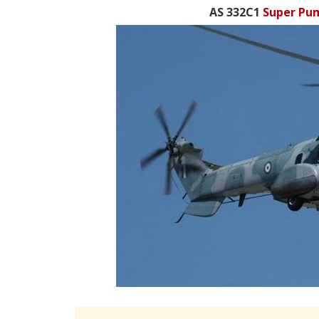
AS 332C1
Super Pu