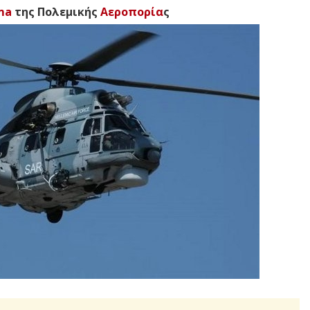
ma
της Πολεμικής
Αεροπορία
ς